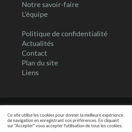
Notre savoir-faire
L’équipe
Politique de confidentialité
Actualités
Contact
Plan du site
Liens
Ce site utilise les cookies pour donner la meilleure expérience
de navigation en enregistrant vos préférences. En cliquant
Réalisé par
Kalam Conseil
|
Liens
|
sur "Accepter" vous accepter l'utilisation de tous les cookies.
Annuaire |
Google Map
|
Perception
: